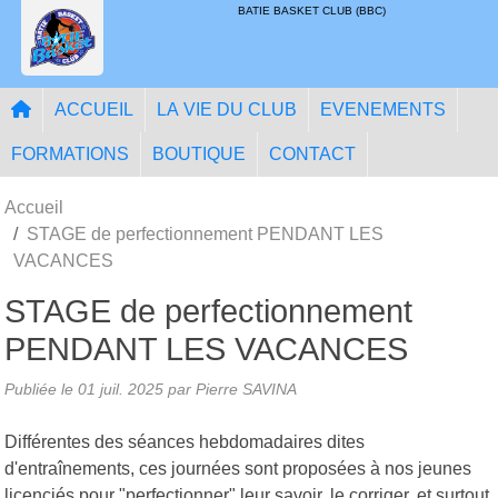
Panneau de gestion des cookies
BATIE BASKET CLUB (BBC)
ACCUEIL
LA VIE DU CLUB
EVENEMENTS
FORMATIONS
BOUTIQUE
CONTACT
Accueil
STAGE de perfectionnement PENDANT LES
VACANCES
STAGE de perfectionnement
PENDANT LES VACANCES
Publiée le
01 juil. 2025
par
Pierre SAVINA
Différentes des séances hebdomadaires dites
d'entraînements, ces journées sont proposées à nos jeunes
licenciés pour "perfectionner" leur savoir, le corriger, et surtout