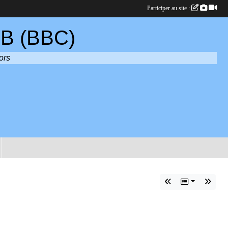
Participer au site :
B (BBC)
ors