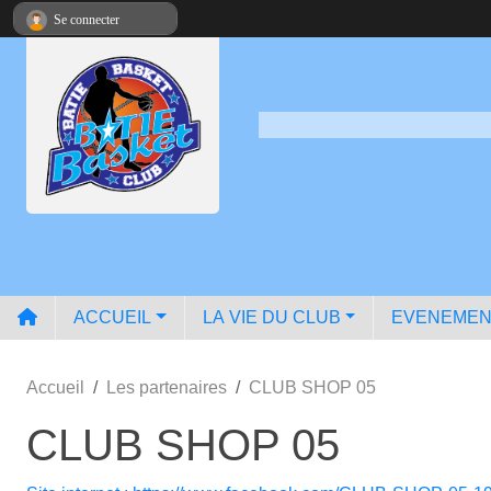
Panneau de gestion des cookies
Se connecter
ACCUEIL
LA VIE DU CLUB
EVENEMEN
Accueil
Les partenaires
CLUB SHOP 05
CLUB SHOP 05