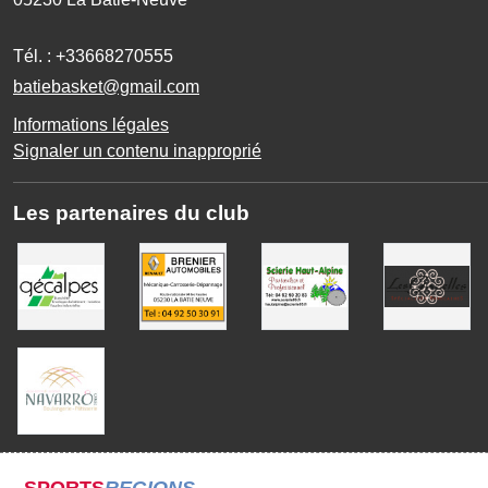
Tél. :
+33668270555
batiebasket@gmail.com
Informations légales
Signaler un contenu inapproprié
Les partenaires du club
SPORTS
REGIONS