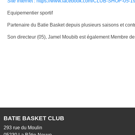
Site internet : https://www.facebook.com/CLUB-SHOP-05-
Equipementier sportif
Partenaire du Batie Basket depuis plusieurs saisons et cont
Son directeur (05), Jamel Moubib est également Membre de 
BATIE BASKET CLUB
293 rue du Moulin
05230
La Bâtie-Neuve