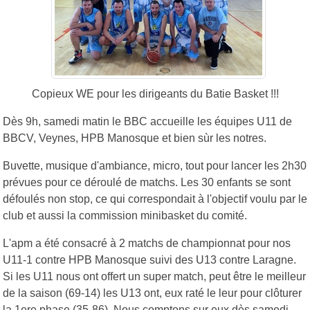
Copieux WE pour les dirigeants du Batie Basket !!!
Dès 9h, samedi matin le BBC accueille les équipes U11 de
BBCV, Veynes, HPB Manosque et bien sùr les notres.
Buvette, musique d'ambiance, micro, tout pour lancer les 2h30
prévues pour ce déroulé de matchs. Les 30 enfants se sont
défoulés non stop, ce qui correspondait à l'objectif voulu par le
club et aussi la commission minibasket du comité.
L'apm a été consacré à 2 matchs de championnat pour nos
U11-1 contre HPB Manosque suivi des U13 contre Laragne.
Si les U11 nous ont offert un super match, peut être le meilleur
de la saison (69-14) les U13 ont, eux raté le leur pour clôturer
la 1ere phase (35-86). Nous comptons sur eux dès samedi