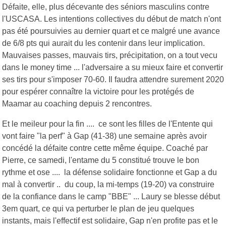
Défaite, elle, plus décevante des séniors masculins contre
l'USCASA. Les intentions collectives du début de match n'ont
pas été poursuivies au dernier quart et ce malgré une avance
de 6/8 pts qui aurait du les contenir dans leur implication.
Mauvaises passes, mauvais tirs, précipitation, on a tout vecu
dans le money time ... l'adversaire a su mieux faire et convertir
ses tirs pour s'imposer 70-60. Il faudra attendre surement 2020
pour espérer connaître la victoire pour les protégés de
Maamar au coaching depuis 2 rencontres.
Et le meileur pour la fin .... ce sont les filles de l'Entente qui
vont faire "la perf" à Gap (41-38) une semaine après avoir
concédé la défaite contre cette même équipe. Coaché par
Pierre, ce samedi, l'entame du 5 constitué trouve le bon
rythme et ose .... la défense solidaire fonctionne et Gap a du
mal à convertir .. du coup, la mi-temps (19-20) va construire
de la confiance dans le camp "BBE" ... Laury se blesse début
3em quart, ce qui va perturber le plan de jeu quelques
instants, mais l'effectif est solidaire, Gap n'en profite pas et le