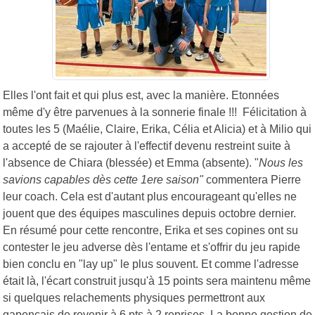
Elles l'ont fait et qui plus est, avec la manière. Etonnées
même d'y être parvenues à la sonnerie finale !!! Félicitation à
toutes les 5 (Maélie, Claire, Erika, Célia et Alicia) et à Milio qui
a accepté de se rajouter à l'effectif devenu restreint suite à
l'absence de Chiara (blessée) et Emma (absente). "
Nous les
savions capables dès cette 1ere saison"
commentera Pierre
leur coach. Cela est d'autant plus encourageant qu'elles ne
jouent que des équipes masculines depuis octobre dernier.
En résumé pour cette rencontre, Erika et ses copines ont su
contester le jeu adverse dès l'entame et s'offrir du jeu rapide
bien conclu en "lay up" le plus souvent. Et comme l'adresse
était là, l'écart construit jusqu'à 15 points sera maintenu même
si quelques relachements physiques permettront aux
gapençais de revenir à 6 pts à 2 reprises. La bonne gestion de