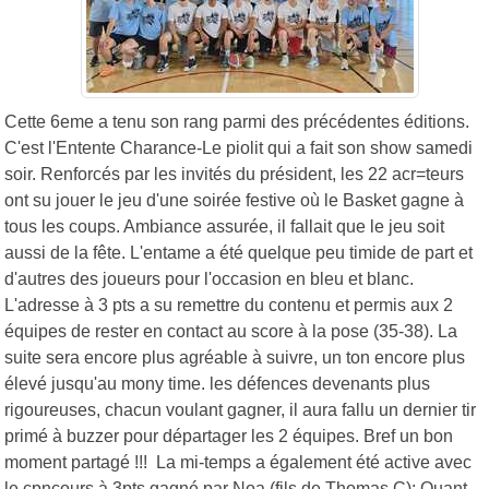
Cette 6eme a tenu son rang parmi des précédentes éditions.
C'est l'Entente Charance-Le piolit qui a fait son show samedi
soir. Renforcés par les invités du président, les 22 acr=teurs
ont su jouer le jeu d'une soirée festive où le Basket gagne à
tous les coups. Ambiance assurée, il fallait que le jeu soit
aussi de la fête. L'entame a été quelque peu timide de part et
d'autres des joueurs pour l'occasion en bleu et blanc.
L'adresse à 3 pts a su remettre du contenu et permis aux 2
équipes de rester en contact au score à la pose (35-38). La
suite sera encore plus agréable à suivre, un ton encore plus
élevé jusqu'au mony time. les défences devenants plus
rigoureuses, chacun voulant gagner, il aura fallu un dernier tir
primé à buzzer pour départager les 2 équipes. Bref un bon
moment partagé !!! La mi-temps a également été active avec
le cpncours à 3pts gagné par Noa (fils de Thomas C); Quant