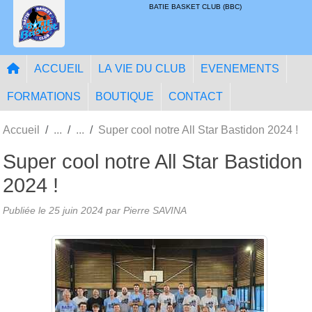
Panneau de gestion des cookies
BATIE BASKET CLUB (BBC)
ACCUEIL
LA VIE DU CLUB
EVENEMENTS
FORMATIONS
BOUTIQUE
CONTACT
Accueil
Super cool notre All Star Bastidon 2024 !
Super cool notre All Star Bastidon
2024 !
Publiée le
25 juin 2024
par
Pierre SAVINA